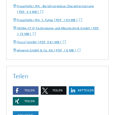
Fraunhofer IPA - Berührungslose Charakterisierung
[ PDF 3,3 MB ]
Fraunhofer IPA, S. Fulga [ PDF 1,93 MB ]
HEMA-CT Q-Technologie und Messtechnik GmbH [ PDF
1,73 MB ]
[mu:v] GmbH [ PDF 0,81 MB ]
phoenix GmbH & Co. KG [ PDF 1,6 MB ]
Teilen
TEILEN
TEILEN
MITTEILEN
TEILEN